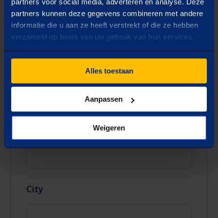
partners voor social media, adverteren en analyse. Deze
Phone *
partners kunnen deze gegevens combineren met andere
informatie die u aan ze heeft verstrekt of die ze hebben
verzameld op basis van uw gebruik van hun services.
Address
Alles toestaan
Aanpassen
Zip code
Weigeren
City